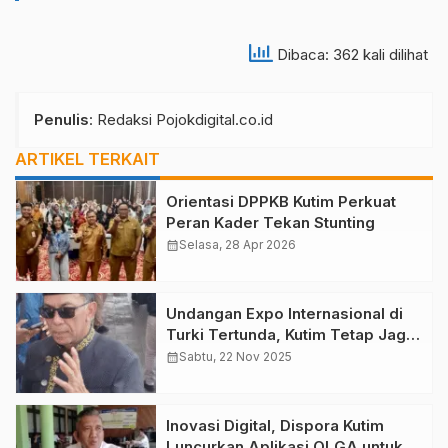
Dibaca: 362 kali dilihat
Penulis
: Redaksi Pojokdigital.co.id
ARTIKEL TERKAIT
Orientasi DPPKB Kutim Perkuat
Peran Kader Tekan Stunting
calendar_month
Selasa, 28 Apr 2026
Undangan Expo Internasional di
Turki Tertunda, Kutim Tetap Jaga
Peluang Ekspor Produk Lokal
calendar_month
Sabtu, 22 Nov 2025
Inovasi Digital, Dispora Kutim
Luncurkan Aplikasi OLGA untuk