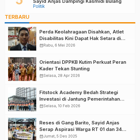
Sayid Anjas Dampingi Kasmidi Bulang
Politik
TERBARU
Perda Keolahragaan Disahkan, Atlet
Disabilitas Kini Dapat Hak Setara di
Kutim
calendar_month
Rabu, 6 Mei 2026
Orientasi DPPKB Kutim Perkuat Peran
Kader Tekan Stunting
calendar_month
Selasa, 28 Apr 2026
Fitstock Academy Bedah Strategi
Investasi di Jantung Pemerintahan
Baru: Mengupas Prospek Saham dari
calendar_month
Selasa, 10 Feb 2026
IKN
Reses di Gang Barito, Sayid Anjas
Serap Aspirasi Warga RT 01 dan 34
Teluk Lingga
calendar_month
Jumat, 5 Des 2025