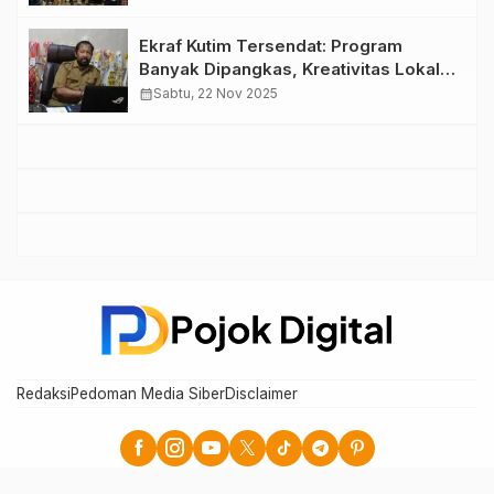
Ekraf Kutim Tersendat: Program
Banyak Dipangkas, Kreativitas Lokal
Terancam Melambat
calendar_month
Sabtu, 22 Nov 2025
Redaksi
Pedoman Media Siber
Disclaimer