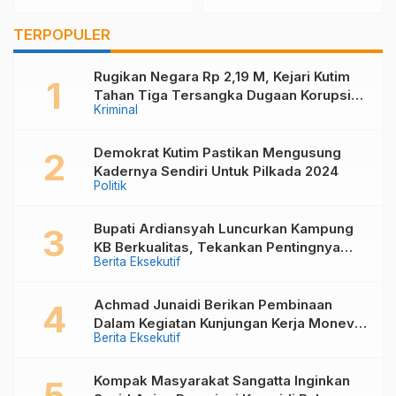
Perkembangan
Program
Regulasi Nasional
Strategis Tetap Berlanjut
TERPOPULER
Rugikan Negara Rp 2,19 M, Kejari Kutim
Tahan Tiga Tersangka Dugaan Korupsi
Kriminal
Pembangunan Kolam Renang Di Desa
Kandolo
Demokrat Kutim Pastikan Mengusung
Kadernya Sendiri Untuk Pilkada 2024
Politik
Bupati Ardiansyah Luncurkan Kampung
KB Berkualitas, Tekankan Pentingnya
Berita Eksekutif
Keluarga dalam Mewujudkan Generasi
Unggul
Achmad Junaidi Berikan Pembinaan
Dalam Kegiatan Kunjungan Kerja Monev
Berita Eksekutif
PKB, Kader KKB dan PPKD di Muara
Bengkal
Kompak Masyarakat Sangatta Inginkan