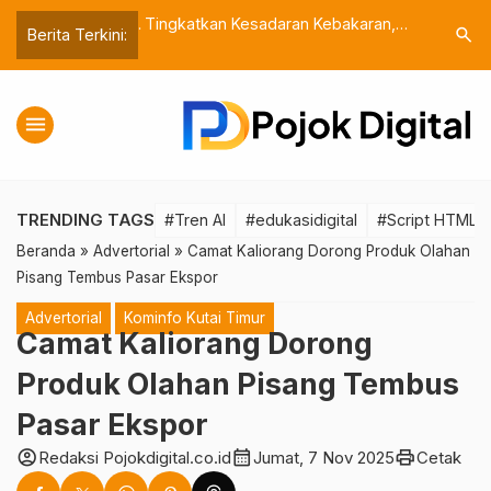
ng Sinergi untuk
Tingkatkan Kesadaran Kebakaran,
Cap Jempo
search
Berita Terkini:
ganan Stunting di
Sobirin Bagus Usulkan Program
Inovasi K
Sosialisasi Intensif
Anak
menu
TRENDING TAGS
#Tren AI
#edukasidigital
#Script HTML
Beranda
»
Advertorial
»
Camat Kaliorang Dorong Produk Olahan
Pisang Tembus Pasar Ekspor
Advertorial
Kominfo Kutai Timur
Camat Kaliorang Dorong
Produk Olahan Pisang Tembus
Pasar Ekspor
account_circle
calendar_month
print
Redaksi Pojokdigital.co.id
Jumat, 7 Nov 2025
Cetak