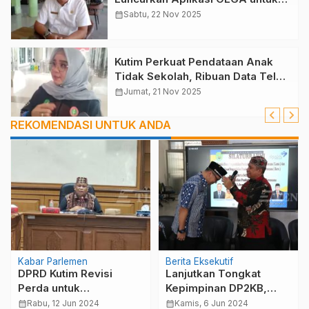
Masyarakat Pecinta Olahraga
calendar_month
Sabtu, 22 Nov 2025
Kutim Perkuat Pendataan Anak
Tidak Sekolah, Ribuan Data Telah
Terverifikasi
calendar_month
Jumat, 21 Nov 2025
REKOMENDASI UNTUK ANDA
Kabar Parlemen
Berita Eksekutif
DPRD Kutim Revisi
Lanjutkan Tongkat
Perda untuk
Kepimpinan DP2KB,
Menyesuaikan dengan
Achmad Junaidi :
calendar_month
Rabu, 12 Jun 2024
calendar_month
Kamis, 6 Jun 2024