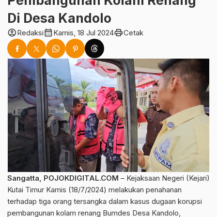
Pembangunan Kolam Renang
Di Desa Kandolo
account_circle
calendar_month
print
Redaksi
Kamis, 18 Jul 2024
Cetak
Sangatta, POJOKDIGITAL.COM
– Kejaksaan Negeri (Kejari)
Kutai Timur Kamis (18/7/2024) melakukan penahanan
terhadap tiga orang tersangka dalam kasus dugaan korupsi
pembangunan kolam renang Bumdes Desa Kandolo,