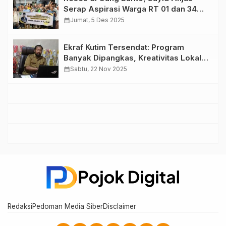
Serap Aspirasi Warga RT 01 dan 34
Teluk Lingga
calendar_month
Jumat, 5 Des 2025
Ekraf Kutim Tersendat: Program
Banyak Dipangkas, Kreativitas Lokal
Terancam Melambat
calendar_month
Sabtu, 22 Nov 2025
Redaksi
Pedoman Media Siber
Disclaimer