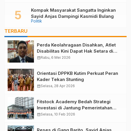
Bengkal
Kompak Masyarakat Sangatta Inginkan
Sayid Anjas Dampingi Kasmidi Bulang
Politik
TERBARU
Perda Keolahragaan Disahkan, Atlet
Disabilitas Kini Dapat Hak Setara di
Kutim
calendar_month
Rabu, 6 Mei 2026
Orientasi DPPKB Kutim Perkuat Peran
Kader Tekan Stunting
calendar_month
Selasa, 28 Apr 2026
Fitstock Academy Bedah Strategi
Investasi di Jantung Pemerintahan
Baru: Mengupas Prospek Saham dari
calendar_month
Selasa, 10 Feb 2026
IKN
Reses di Gang Barito, Sayid Anjas