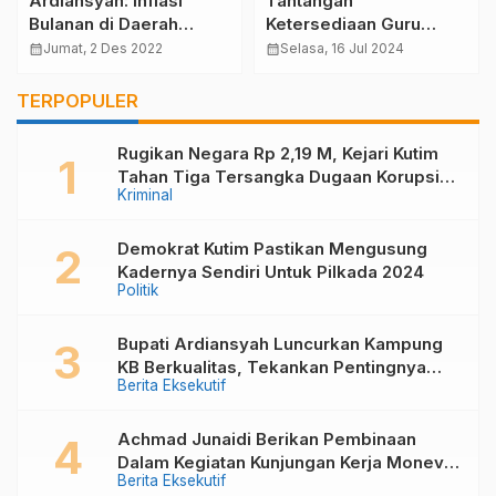
Ardiansyah: Inflasi
Tantangan
Bulanan di Daerah
Ketersediaan Guru
Masih Terkendali
Tambahan di Kutai
calendar_month
Jumat, 2 Des 2022
calendar_month
Selasa, 16 Jul 2024
Timur, Leni: Solusi
Jangka Pendek
TERPOPULER
Diperlukan
Rugikan Negara Rp 2,19 M, Kejari Kutim
Tahan Tiga Tersangka Dugaan Korupsi
Kriminal
Pembangunan Kolam Renang Di Desa
Kandolo
Demokrat Kutim Pastikan Mengusung
Kadernya Sendiri Untuk Pilkada 2024
Politik
Bupati Ardiansyah Luncurkan Kampung
KB Berkualitas, Tekankan Pentingnya
Berita Eksekutif
Keluarga dalam Mewujudkan Generasi
Unggul
Achmad Junaidi Berikan Pembinaan
Dalam Kegiatan Kunjungan Kerja Monev
Berita Eksekutif
PKB, Kader KKB dan PPKD di Muara