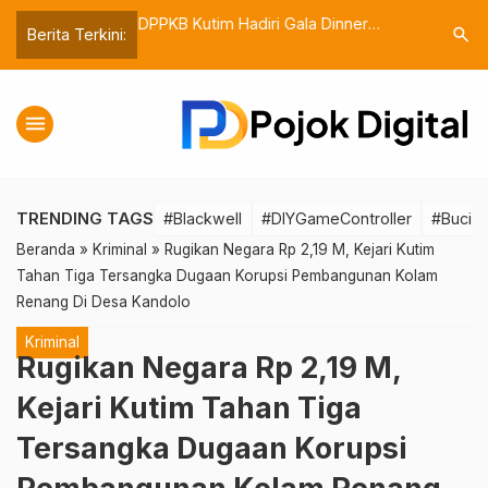
hadap Usulan
DPPKB Kutim Hadiri Gala Dinner
Diskominf
search
Berita Terkini:
 Tenda dan Kursi
Perayaan Harganas ke-31 di Bontang
CKAN Oper
sa Sepaso
menu
TRENDING TAGS
#Blackwell
#DIYGameController
#Bucin
Beranda
»
Kriminal
»
Rugikan Negara Rp 2,19 M, Kejari Kutim
Tahan Tiga Tersangka Dugaan Korupsi Pembangunan Kolam
Renang Di Desa Kandolo
Kriminal
Rugikan Negara Rp 2,19 M,
Kejari Kutim Tahan Tiga
Tersangka Dugaan Korupsi