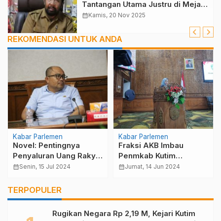
Tantangan Utama Justru di Meja
Pendataan
calendar_month
Kamis, 20 Nov 2025
REKOMENDASI UNTUK ANDA
Kabar Parlemen
Kabar Parlemen
Novel: Pentingnya
Fraksi AKB Imbau
Penyaluran Uang Rakyat
Penmkab Kutim
dengan Tepat di Kutai
Tingkatkan PAD
calendar_month
Senin, 15 Jul 2024
calendar_month
Jumat, 14 Jun 2024
Timur
TERPOPULER
Rugikan Negara Rp 2,19 M, Kejari Kutim