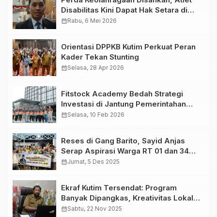
Disabilitas Kini Dapat Hak Setara di
Kutim
calendar_month
Rabu, 6 Mei 2026
Orientasi DPPKB Kutim Perkuat Peran
Kader Tekan Stunting
calendar_month
Selasa, 28 Apr 2026
Fitstock Academy Bedah Strategi
Investasi di Jantung Pemerintahan
Baru: Mengupas Prospek Saham dari
calendar_month
Selasa, 10 Feb 2026
IKN
Reses di Gang Barito, Sayid Anjas
Serap Aspirasi Warga RT 01 dan 34
Teluk Lingga
calendar_month
Jumat, 5 Des 2025
Ekraf Kutim Tersendat: Program
Banyak Dipangkas, Kreativitas Lokal
Terancam Melambat
calendar_month
Sabtu, 22 Nov 2025