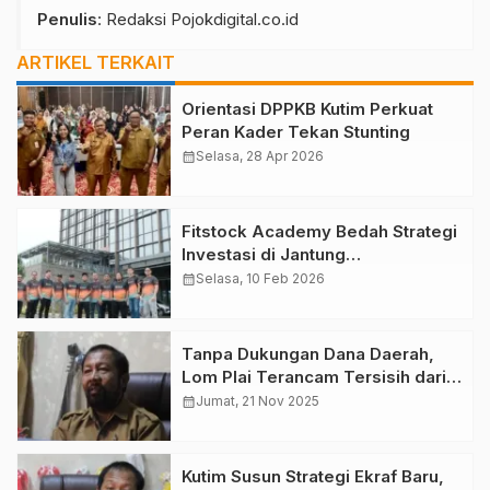
Penulis
: Redaksi Pojokdigital.co.id
ARTIKEL TERKAIT
Orientasi DPPKB Kutim Perkuat
Peran Kader Tekan Stunting
calendar_month
Selasa, 28 Apr 2026
Fitstock Academy Bedah Strategi
Investasi di Jantung
Pemerintahan Baru: Mengupas
calendar_month
Selasa, 10 Feb 2026
Prospek Saham dari IKN
Tanpa Dukungan Dana Daerah,
Lom Plai Terancam Tersisih dari
110 Event Nasional
calendar_month
Jumat, 21 Nov 2025
Kutim Susun Strategi Ekraf Baru,