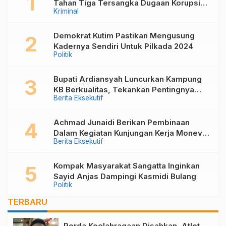
Tahan Tiga Tersangka Dugaan Korupsi
Kriminal
Pembangunan Kolam Renang Di Desa
Kandolo
Demokrat Kutim Pastikan Mengusung
Kadernya Sendiri Untuk Pilkada 2024
Politik
Bupati Ardiansyah Luncurkan Kampung
KB Berkualitas, Tekankan Pentingnya
Berita Eksekutif
Keluarga dalam Mewujudkan Generasi
Unggul
Achmad Junaidi Berikan Pembinaan
Dalam Kegiatan Kunjungan Kerja Monev
Berita Eksekutif
PKB, Kader KKB dan PPKD di Muara
Bengkal
Kompak Masyarakat Sangatta Inginkan
Sayid Anjas Dampingi Kasmidi Bulang
Politik
TERBARU
Perda Keolahragaan Disahkan, Atlet