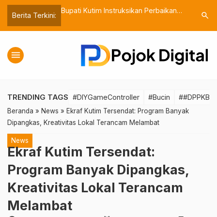
truksikan Perbaikan
Susun Kebijakan, Leni Tegas
Sukses
search
Berita Terkini:
Bansos
Larangan Pungutan Liar di Sekolah
2 Mini
Timur
menu
TRENDING TAGS
#DIYGameController
#Bucin
##DPPKBKut
Beranda
»
News
»
Ekraf Kutim Tersendat: Program Banyak
Dipangkas, Kreativitas Lokal Terancam Melambat
News
Ekraf Kutim Tersendat:
Program Banyak Dipangkas,
Kreativitas Lokal Terancam
Melambat