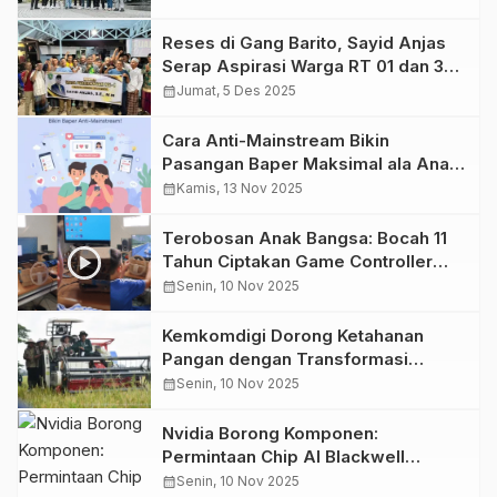
dari IKN
Reses di Gang Barito, Sayid Anjas
Serap Aspirasi Warga RT 01 dan 34
Teluk Lingga
calendar_month
Jumat, 5 Des 2025
Cara Anti-Mainstream Bikin
Pasangan Baper Maksimal ala Anak
IT
calendar_month
Kamis, 13 Nov 2025
Terobosan Anak Bangsa: Bocah 11
Tahun Ciptakan Game Controller
Fungsional dari Kardus Berkat
calendar_month
Senin, 10 Nov 2025
Bantuan AI
Kemkomdigi Dorong Ketahanan
Pangan dengan Transformasi
Pertanian Digital: Produktivitas Naik,
calendar_month
Senin, 10 Nov 2025
Biaya Turun 50%
Nvidia Borong Komponen:
Permintaan Chip AI Blackwell
Meledak, TSMC Kewalahan
calendar_month
Senin, 10 Nov 2025