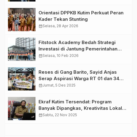
Orientasi DPPKB Kutim Perkuat Peran
Kader Tekan Stunting
calendar_month
Selasa, 28 Apr 2026
Fitstock Academy Bedah Strategi
Investasi di Jantung Pemerintahan
Baru: Mengupas Prospek Saham dari
calendar_month
Selasa, 10 Feb 2026
IKN
Reses di Gang Barito, Sayid Anjas
Serap Aspirasi Warga RT 01 dan 34
Teluk Lingga
calendar_month
Jumat, 5 Des 2025
Ekraf Kutim Tersendat: Program
Banyak Dipangkas, Kreativitas Lokal
Terancam Melambat
calendar_month
Sabtu, 22 Nov 2025