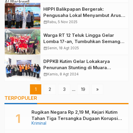
HIPPI Balikpapan Bergerak:
Pengusaha Lokal Menyambut Arus
Besar IKN
calendar_month
Rabu, 5 Nov 2025
Warga RT 12 Teluk Lingga Gelar
Lomba 17-an, Tumbuhkan Semangat
Kebersamaan
calendar_month
Senin, 18 Agt 2025
DPPKB Kutim Gelar Lokakarya
Penurunan Stunting di Muara
Bengkal
calendar_month
Kamis, 8 Agt 2024
1
2
3
…
19
»
TERPOPULER
Rugikan Negara Rp 2,19 M, Kejari Kutim
Tahan Tiga Tersangka Dugaan Korupsi
Kriminal
Pembangunan Kolam Renang Di Desa
Kandolo