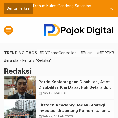
 Anak Disabilitas
Dishub Kutim Gandeng Satlantas
Pentingn
search
Berita Terkini:
di Setiap Kegiatan
Edukasi Anak PAUD tentang Rambu
Jalan da
Lalu Lintas
yang Lebi
menu
TRENDING TAGS
#DIYGameController
#Bucin
##DPPKBKut
Beranda
»
Penulis "Redaksi"
Redaksi
Perda Keolahragaan Disahkan, Atlet
Disabilitas Kini Dapat Hak Setara di
Kutim
calendar_month
Rabu, 6 Mei 2026
Fitstock Academy Bedah Strategi
Investasi di Jantung Pemerintahan
Baru: Mengupas Prospek Saham
calendar_month
Selasa, 10 Feb 2026