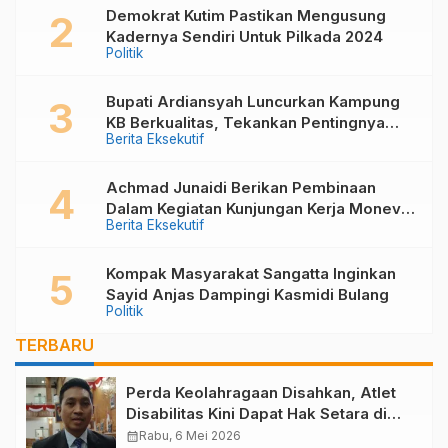
Demokrat Kutim Pastikan Mengusung
Kadernya Sendiri Untuk Pilkada 2024
Politik
Bupati Ardiansyah Luncurkan Kampung
KB Berkualitas, Tekankan Pentingnya
Berita Eksekutif
Keluarga dalam Mewujudkan Generasi
Unggul
Achmad Junaidi Berikan Pembinaan
Dalam Kegiatan Kunjungan Kerja Monev
Berita Eksekutif
PKB, Kader KKB dan PPKD di Muara
Bengkal
Kompak Masyarakat Sangatta Inginkan
Sayid Anjas Dampingi Kasmidi Bulang
Politik
TERBARU
Perda Keolahragaan Disahkan, Atlet
Disabilitas Kini Dapat Hak Setara di
Kutim
calendar_month
Rabu, 6 Mei 2026