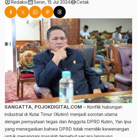
account_circle
calendar_month
print
Redaksi
Senin, 15 Jul 2024
Cetak
SANGATTA, POJOKDIGITAL.COM
– Konflik hubungan
industrial di Kutai Timur (Kutim) menjadi sorotan utama
dengan pernyataan tegas dari Anggota DPRD Kutim, Yan Ipui
yang menegaskan bahwa DPRD tidak memiliki kewenangan
untuk menangani masalah tersebut secara langsung.