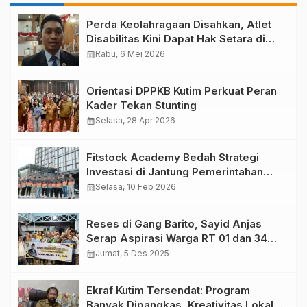
Perda Keolahragaan Disahkan, Atlet
Disabilitas Kini Dapat Hak Setara di
Kutim
calendar_month
Rabu, 6 Mei 2026
Orientasi DPPKB Kutim Perkuat Peran
Kader Tekan Stunting
calendar_month
Selasa, 28 Apr 2026
Fitstock Academy Bedah Strategi
Investasi di Jantung Pemerintahan
Baru: Mengupas Prospek Saham dari
calendar_month
Selasa, 10 Feb 2026
IKN
Reses di Gang Barito, Sayid Anjas
Serap Aspirasi Warga RT 01 dan 34
Teluk Lingga
calendar_month
Jumat, 5 Des 2025
Ekraf Kutim Tersendat: Program
Banyak Dipangkas, Kreativitas Lokal