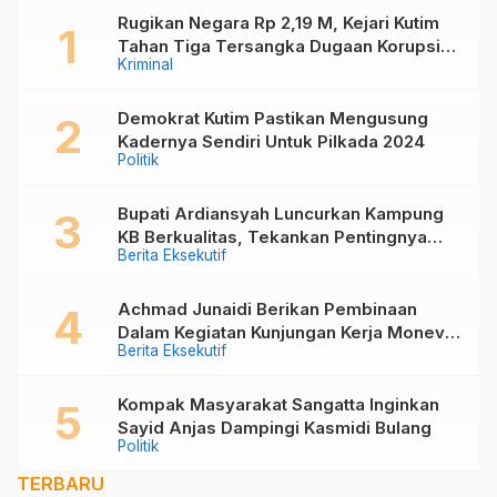
Tak Pernah Terhenti
Rugikan Negara Rp 2,19 M, Kejari Kutim
Tahan Tiga Tersangka Dugaan Korupsi
Kriminal
Pembangunan Kolam Renang Di Desa
Kandolo
Demokrat Kutim Pastikan Mengusung
Kadernya Sendiri Untuk Pilkada 2024
Politik
Bupati Ardiansyah Luncurkan Kampung
KB Berkualitas, Tekankan Pentingnya
Berita Eksekutif
Keluarga dalam Mewujudkan Generasi
Unggul
Achmad Junaidi Berikan Pembinaan
Dalam Kegiatan Kunjungan Kerja Monev
Berita Eksekutif
PKB, Kader KKB dan PPKD di Muara
Bengkal
Kompak Masyarakat Sangatta Inginkan
Sayid Anjas Dampingi Kasmidi Bulang
Politik
TERBARU