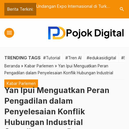
ternasional di Turki
Kutim Tingkatkan Kualitas SDM
Poltek
search
Berita Terkini:
 Tetap Jaga Peluang
Pendidikan Lewat Beasiswa dan
Semina
okal
Penguatan Guru
Sasar 
menu
TRENDING TAGS
#Tutorial
#Tren AI
#edukasidigital
#Sc
Beranda
»
Kabar Parlemen
»
Yan Ipui Menguatkan Peran
Pengadilan dalam Penyelesaian Konflik Hubungan Industrial
Kabar Parlemen
Yan Ipui Menguatkan Peran
Pengadilan dalam
Penyelesaian Konflik
Hubungan Industrial