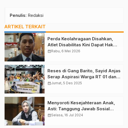
Penulis
: Redaksi
ARTIKEL TERKAIT
Perda Keolahragaan Disahkan,
Atlet Disabilitas Kini Dapat Hak
Setara di Kutim
calendar_month
Rabu, 6 Mei 2026
Reses di Gang Barito, Sayid Anjas
Serap Aspirasi Warga RT 01 dan
34 Teluk Lingga
calendar_month
Jumat, 5 Des 2025
Menyoroti Kesejahteraan Anak,
Asti: Tanggung Jawab Sosial
Prioritas Utama
calendar_month
Selasa, 16 Jul 2024