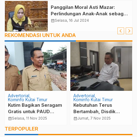
Panggilan Moral Asti Mazar:
Perlindungan Anak-Anak sebagai
Prioritas Utama
calendar_month
Selasa, 16 Jul 2024
REKOMENDASI UNTUK ANDA
Advertorial
Advertorial
Kominfo Kutai Timur
Kominfo Kutai Timur
Kutim Bagikan Seragam
Kebutuhan Terus
Gratis untuk PAUD
Bertambah, Disdik
hingga SMP, Sekolah
Kutim Pastikan
calendar_month
Selasa, 11 Nov 2025
calendar_month
Jumat, 7 Nov 2025
Dilarang Jual Seragam
Pembangunan
TERPOPULER
Tambahan
Infrastruktur Pendidikan