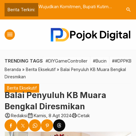
Penyaluran Uang
Wujudkan Komitmen, Bupati Kutim
Kutim Ber
search
Berita Terkini:
t di Kutai Timur
Bangun Infrastruktur Jalan
Sektor M
menu
TRENDING TAGS
#DIYGameController
#Bucin
##DPPKBKut
Beranda
»
Berita Eksekutif
»
Balai Penyuluh KB Muara Bengkal
Diresmikan
Berita Eksekutif
Balai Penyuluh KB Muara
Bengkal Diresmikan
account_circle
calendar_month
print
Redaksi
Kamis, 8 Agt 2024
Cetak