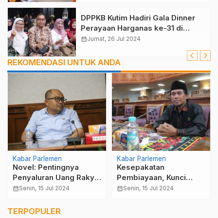
DPPKB Kutim Hadiri Gala Dinner
Perayaan Harganas ke-31 di
Bontang
calendar_month
Jumat, 26 Jul 2024
REKOMENDASI UNTUK ANDA
Kabar Parlemen
Kabar Parlemen
Novel: Pentingnya
Kesepakatan
Penyaluran Uang Rakyat
Pembiayaan, Kunci
dengan Tepat di Kutai
Kelangsungan Proyek
calendar_month
Senin, 15 Jul 2024
calendar_month
Senin, 15 Jul 2024
Timur
Pengembangan di Kutim
TERPOPULER