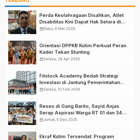
TERBARU
Perda Keolahragaan Disahkan, Atlet
Disabilitas Kini Dapat Hak Setara di
Kutim
calendar_month
Rabu, 6 Mei 2026
Orientasi DPPKB Kutim Perkuat Peran
Kader Tekan Stunting
calendar_month
Selasa, 28 Apr 2026
Fitstock Academy Bedah Strategi
Investasi di Jantung Pemerintahan
Baru: Mengupas Prospek Saham dari
calendar_month
Selasa, 10 Feb 2026
IKN
Reses di Gang Barito, Sayid Anjas
Serap Aspirasi Warga RT 01 dan 34
Teluk Lingga
calendar_month
Jumat, 5 Des 2025
Ekraf Kutim Tersendat: Program