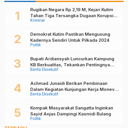
Rugikan Negara Rp 2,19 M, Kejari Kutim
Tahan Tiga Tersangka Dugaan Korupsi
Kriminal
Pembangunan Kolam Renang Di Desa
Kandolo
Demokrat Kutim Pastikan Mengusung
Kadernya Sendiri Untuk Pilkada 2024
Politik
Bupati Ardiansyah Luncurkan Kampung
KB Berkualitas, Tekankan Pentingnya
Berita Eksekutif
Keluarga dalam Mewujudkan Generasi
Unggul
Achmad Junaidi Berikan Pembinaan
Dalam Kegiatan Kunjungan Kerja Monev
Berita Eksekutif
PKB, Kader KKB dan PPKD di Muara
Bengkal
Kompak Masyarakat Sangatta Inginkan
Sayid Anjas Dampingi Kasmidi Bulang
Politik