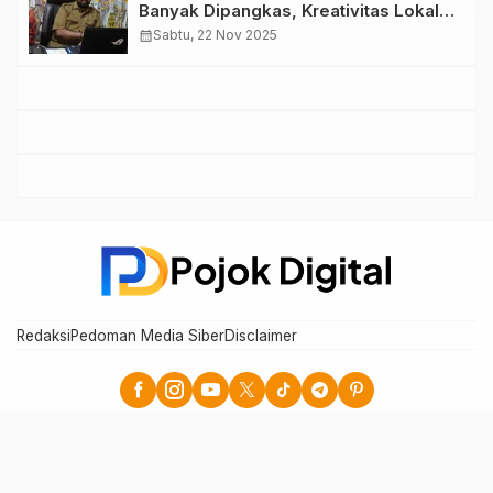
Banyak Dipangkas, Kreativitas Lokal
Terancam Melambat
calendar_month
Sabtu, 22 Nov 2025
Redaksi
Pedoman Media Siber
Disclaimer
Pojok Digital - Berita Cepat, Akurat, dan Terpercaya
Copyright © 2025. Pojokdigital.com. All rights reserved