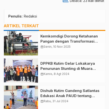
Dibaca: 23 kali dilihat
Penulis
: Redaksi
ARTIKEL TERKAIT
Kemkomdigi Dorong Ketahanan
Pangan dengan Transformasi
Pertanian Digital: Produktivitas
calendar_month
Senin, 10 Nov 2025
Naik, Biaya Turun 50%
DPPKB Kutim Gelar Lokakarya
Penurunan Stunting di Muara
Bengkal
calendar_month
Kamis, 8 Agt 2024
Dishub Kutim Gandeng Satlantas
Edukasi Anak PAUD tentang
Rambu Lalu Lintas
calendar_month
Rabu, 31 Jul 2024