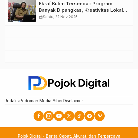
Ekraf Kutim Tersendat: Program
Banyak Dipangkas, Kreativitas Lokal
Terancam Melambat
calendar_month
Sabtu, 22 Nov 2025
Redaksi
Pedoman Media Siber
Disclaimer
Pojok Digital - Berita Cepat, Akurat, dan Terpercaya