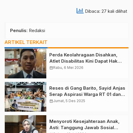
Dibaca: 27 kali dilihat
Penulis
: Redaksi
ARTIKEL TERKAIT
Perda Keolahragaan Disahkan,
Atlet Disabilitas Kini Dapat Hak
Setara di Kutim
calendar_month
Rabu, 6 Mei 2026
Reses di Gang Barito, Sayid Anjas
Serap Aspirasi Warga RT 01 dan
34 Teluk Lingga
calendar_month
Jumat, 5 Des 2025
Menyoroti Kesejahteraan Anak,
Asti: Tanggung Jawab Sosial