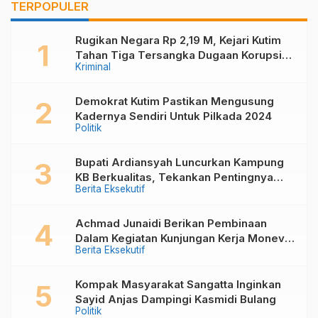
TERPOPULER
Ketenagakerjaan di
Kutim
Rugikan Negara Rp 2,19 M, Kejari Kutim
Tahan Tiga Tersangka Dugaan Korupsi
Kriminal
Pembangunan Kolam Renang Di Desa
Kandolo
Demokrat Kutim Pastikan Mengusung
Kadernya Sendiri Untuk Pilkada 2024
Politik
Bupati Ardiansyah Luncurkan Kampung
KB Berkualitas, Tekankan Pentingnya
Berita Eksekutif
Keluarga dalam Mewujudkan Generasi
Unggul
Achmad Junaidi Berikan Pembinaan
Dalam Kegiatan Kunjungan Kerja Monev
Berita Eksekutif
PKB, Kader KKB dan PPKD di Muara
Bengkal
Kompak Masyarakat Sangatta Inginkan
Sayid Anjas Dampingi Kasmidi Bulang
Politik