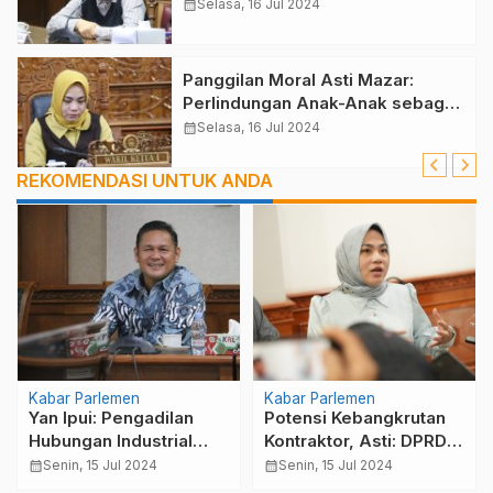
Prioritas Utama
calendar_month
Selasa, 16 Jul 2024
Panggilan Moral Asti Mazar:
Perlindungan Anak-Anak sebagai
Prioritas Utama
calendar_month
Selasa, 16 Jul 2024
REKOMENDASI UNTUK ANDA
Kabar Parlemen
Kabar Parlemen
Yan Ipui: Pengadilan
Potensi Kebangkrutan
Hubungan Industrial
Kontraktor, Asti: DPRD
Adalah Solusi Terbaik
Kutim Siap Ambil
calendar_month
Senin, 15 Jul 2024
calendar_month
Senin, 15 Jul 2024
untuk Konflik
Langkah Konkret