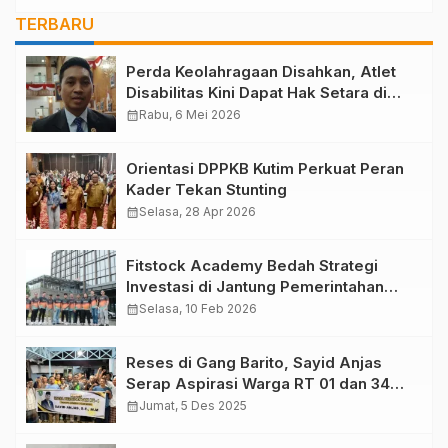
TERBARU
Perda Keolahragaan Disahkan, Atlet
Disabilitas Kini Dapat Hak Setara di
Kutim
calendar_month
Rabu, 6 Mei 2026
Orientasi DPPKB Kutim Perkuat Peran
Kader Tekan Stunting
calendar_month
Selasa, 28 Apr 2026
Fitstock Academy Bedah Strategi
Investasi di Jantung Pemerintahan
Baru: Mengupas Prospek Saham dari
calendar_month
Selasa, 10 Feb 2026
IKN
Reses di Gang Barito, Sayid Anjas
Serap Aspirasi Warga RT 01 dan 34
Teluk Lingga
calendar_month
Jumat, 5 Des 2025