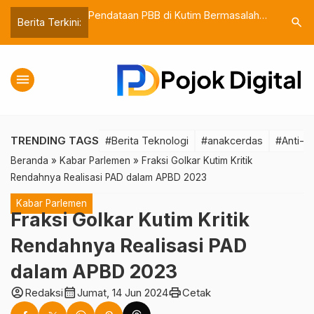
roti Masalah
Pendataan PBB di Kutim Bermasalah,
Pintu Can
search
Berita Terkini:
Kelas di SMA dan
Faizal Rachman Dorong Reformasi
Diduga Pe
Sistem Pajak
Wabup Ka
menu
TRENDING TAGS
#Berita Teknologi
#anakcerdas
#Anti-m
Beranda
»
Kabar Parlemen
»
Fraksi Golkar Kutim Kritik
Rendahnya Realisasi PAD dalam APBD 2023
Kabar Parlemen
Fraksi Golkar Kutim Kritik
Rendahnya Realisasi PAD
dalam APBD 2023
account_circle
calendar_month
print
Redaksi
Jumat, 14 Jun 2024
Cetak