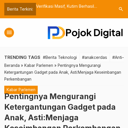
tim Berhasil
Asti Mazar Dorong Evaluasi
Reses di 
search
Berita Terkini:
ak Tidak Sekolah
Menyeluruh Program di Kutim untuk
Serap Asp
Peningkatan Kesejahteraan
Teluk Lin
menu
TRENDING TAGS
#Berita Teknologi
#anakcerdas
#Anti-m
Beranda
»
Kabar Parlemen
»
Pentingnya Mengurangi
Ketergantungan Gadget pada Anak, Asti:Menjaga Keseimbangan
Perkembangan
Kabar Parlemen
Pentingnya Mengurangi
Ketergantungan Gadget pada
Anak, Asti:Menjaga