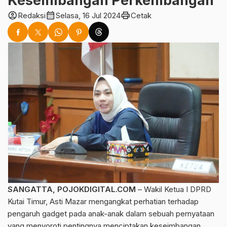
Keseimbangan Perkembangan
account_circle
calendar_month
print
Redaksi
Selasa, 16 Jul 2024
Cetak
SANGATTA, POJOKDIGITAL.COM
– Wakil Ketua I DPRD
Kutai Timur, Asti Mazar mengangkat perhatian terhadap
pengaruh gadget pada anak-anak dalam sebuah pernyataan
yang menyoroti pentingnya menciptakan keseimbangan