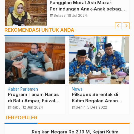
Panggilan Moral Asti Mazar:
Perlindungan Anak-Anak sebagai
Prioritas Utama
calendar_month
Selasa, 16 Jul 2024
REKOMENDASI UNTUK ANDA
Kabar Parlemen
News
Program Tanam Nanas
Pilkades Serentak di
di Batu Ampar, Faizal
Kutim Berjalan Aman
Rachman Mendorong
dan Kondusif
calendar_month
Rabu, 12 Jun 2024
calendar_month
Senin, 5 Des 2022
Inovasi dan Kolaborasi
TERPOPULER
Rugikan Negara Rp 2,19 M, Kejari Kutim