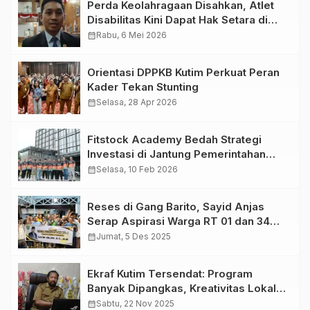
Perda Keolahragaan Disahkan, Atlet
Disabilitas Kini Dapat Hak Setara di
Kutim
calendar_month
Rabu, 6 Mei 2026
Orientasi DPPKB Kutim Perkuat Peran
Kader Tekan Stunting
calendar_month
Selasa, 28 Apr 2026
Fitstock Academy Bedah Strategi
Investasi di Jantung Pemerintahan
Baru: Mengupas Prospek Saham dari
calendar_month
Selasa, 10 Feb 2026
IKN
Reses di Gang Barito, Sayid Anjas
Serap Aspirasi Warga RT 01 dan 34
Teluk Lingga
calendar_month
Jumat, 5 Des 2025
Ekraf Kutim Tersendat: Program
Banyak Dipangkas, Kreativitas Lokal
Terancam Melambat
calendar_month
Sabtu, 22 Nov 2025