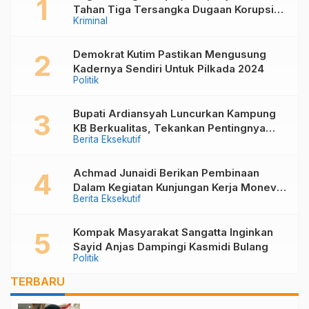
Tahan Tiga Tersangka Dugaan Korupsi
Kriminal
Pembangunan Kolam Renang Di Desa
Kandolo
Demokrat Kutim Pastikan Mengusung
Kadernya Sendiri Untuk Pilkada 2024
Politik
Bupati Ardiansyah Luncurkan Kampung
KB Berkualitas, Tekankan Pentingnya
Berita Eksekutif
Keluarga dalam Mewujudkan Generasi
Unggul
Achmad Junaidi Berikan Pembinaan
Dalam Kegiatan Kunjungan Kerja Monev
Berita Eksekutif
PKB, Kader KKB dan PPKD di Muara
Bengkal
Kompak Masyarakat Sangatta Inginkan
Sayid Anjas Dampingi Kasmidi Bulang
Politik
TERBARU