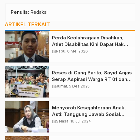
Penulis
: Redaksi
ARTIKEL TERKAIT
Perda Keolahragaan Disahkan,
Atlet Disabilitas Kini Dapat Hak
Setara di Kutim
calendar_month
Rabu, 6 Mei 2026
Reses di Gang Barito, Sayid Anjas
Serap Aspirasi Warga RT 01 dan
34 Teluk Lingga
calendar_month
Jumat, 5 Des 2025
Menyoroti Kesejahteraan Anak,
Asti: Tanggung Jawab Sosial
Prioritas Utama
calendar_month
Selasa, 16 Jul 2024