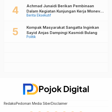
Unggul
Achmad Junaidi Berikan Pembinaan
Dalam Kegiatan Kunjungan Kerja Monev
Berita Eksekutif
PKB, Kader KKB dan PPKD di Muara
Bengkal
Kompak Masyarakat Sangatta Inginkan
Sayid Anjas Dampingi Kasmidi Bulang
Politik
Redaksi
Pedoman Media Siber
Disclaimer