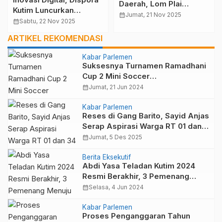
Daerah, Lom Plai
Kutim Luncurkan
Terancam Tersisih dari
calendar_month
Jumat, 21 Nov 2025
Aplikasi OLGA untuk
calendar_month
Sabtu, 22 Nov 2025
110 Event Nasional
Masyarakat Pecinta
ARTIKEL REKOMENDASI
Olahraga
Kabar Parlemen
Suksesnya Turnamen Ramadhani
Cup 2 Mini Soccer
Menyemarakkan Kutai Timur
calendar_month
Jumat, 21 Jun 2024
Kabar Parlemen
Reses di Gang Barito, Sayid Anjas
Serap Aspirasi Warga RT 01 dan
34 Teluk Lingga
calendar_month
Jumat, 5 Des 2025
Berita Eksekutif
Abdi Yasa Teladan Kutim 2024
Resmi Berakhir, 3 Pemenang
Menuju Tingkat Provinsi
calendar_month
Selasa, 4 Jun 2024
Kabar Parlemen
Proses Penganggaran Tahun