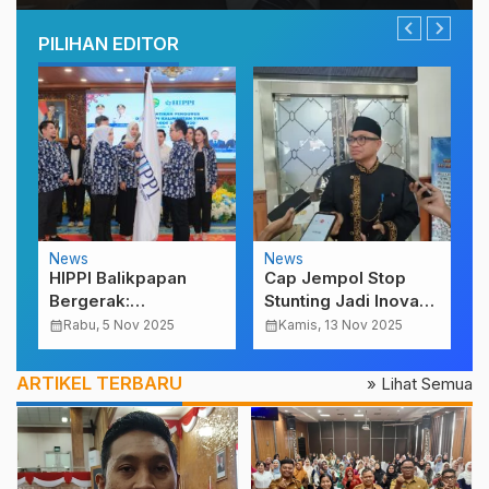
Terpercaya
PILIHAN EDITOR
News
News
K
HIPPI Balikpapan
Cap Jempol Stop
R
Bergerak:
Stunting Jadi Inovasi
B
Pengusaha Lokal
Kutim Tekan Kasus
S
calendar_month
Rabu, 5 Nov 2025
calendar_month
Kamis, 13 Nov 2025
calendar_
Menyambut Arus
Gizi Buruk Anak
W
Besar IKN
T
ARTIKEL TERBARU
» Lihat Semua