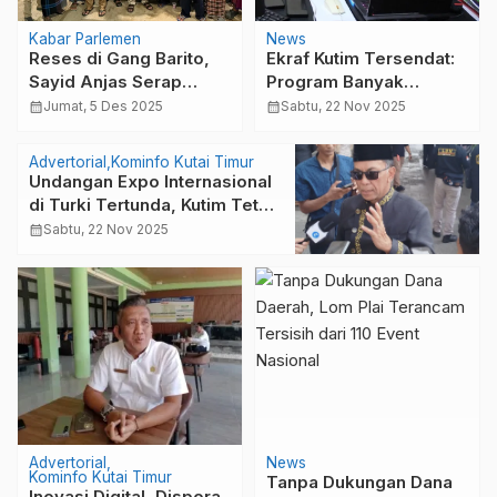
Kabar Parlemen
News
Reses di Gang Barito,
Ekraf Kutim Tersendat:
Sayid Anjas Serap
Program Banyak
Aspirasi Warga RT 01
Dipangkas, Kreativitas
calendar_month
Jumat, 5 Des 2025
calendar_month
Sabtu, 22 Nov 2025
dan 34 Teluk Lingga
Lokal Terancam
Melambat
Advertorial
Kominfo Kutai Timur
Undangan Expo Internasional
di Turki Tertunda, Kutim Tetap
Jaga Peluang Ekspor Produk
calendar_month
Sabtu, 22 Nov 2025
Lokal
Advertorial
News
Kominfo Kutai Timur
Tanpa Dukungan Dana
Inovasi Digital, Dispora