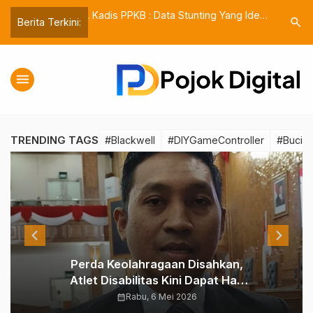
an Stunting, 150
Kadis PPKB : Data Stunting Yang Ideal
Menyoroti
search
Berita Terkini:
…
 dan IMP
adalah Bisa Dilacak By Name By
Tanggung 
k
Address
Utama
menu
Pojok
TRENDING TAGS
#Blackwell
#DIYGameController
#Bucin
Digital
|
Berita
Cepat,
Perda Keolahragaan Disahkan,
Akurat,
Atlet Disabilitas Kini Dapat Hak
dan
Setara di Kutim
calendar_month
Rabu, 6 Mei 2026