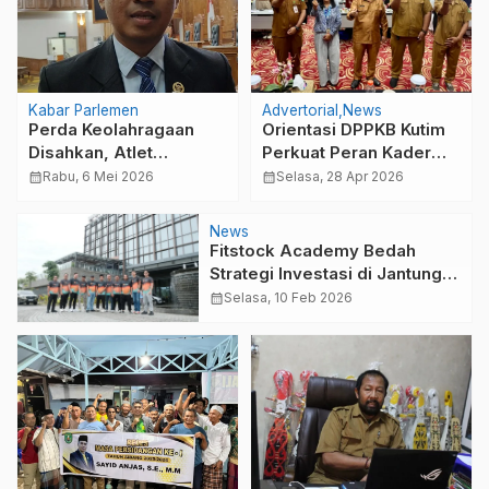
Kabar Parlemen
Advertorial
News
Perda Keolahragaan
Orientasi DPPKB Kutim
Disahkan, Atlet
Perkuat Peran Kader
Disabilitas Kini Dapat
Tekan Stunting
calendar_month
Rabu, 6 Mei 2026
calendar_month
Selasa, 28 Apr 2026
Hak Setara di Kutim
News
Fitstock Academy Bedah
Strategi Investasi di Jantung
Pemerintahan Baru:
calendar_month
Selasa, 10 Feb 2026
Mengupas Prospek Saham
dari IKN