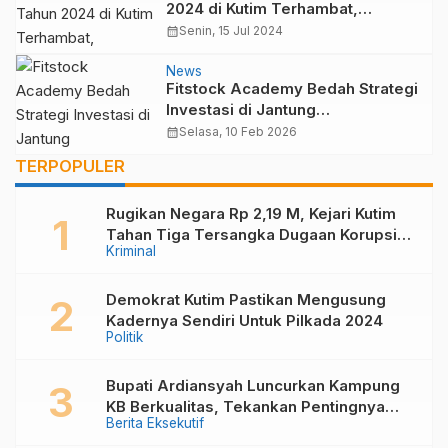
2024 di Kutim Terhambat,
Masyarakat Dapil V Kecewa
calendar_month
Senin, 15 Jul 2024
Akibat Pengalihan Dana ke Dapil II
News
Fitstock Academy Bedah Strategi
Investasi di Jantung
Pemerintahan Baru: Mengupas
calendar_month
Selasa, 10 Feb 2026
Prospek Saham dari IKN
TERPOPULER
Rugikan Negara Rp 2,19 M, Kejari Kutim
Tahan Tiga Tersangka Dugaan Korupsi
Kriminal
Pembangunan Kolam Renang Di Desa
Kandolo
Demokrat Kutim Pastikan Mengusung
Kadernya Sendiri Untuk Pilkada 2024
Politik
Bupati Ardiansyah Luncurkan Kampung
KB Berkualitas, Tekankan Pentingnya
Berita Eksekutif
Keluarga dalam Mewujudkan Generasi